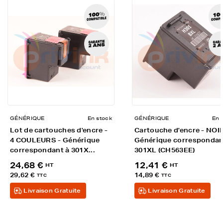
GÉNÉRIQUE
En stock
GÉNÉRIQUE
En 
Lot de cartouches d'encre -
Cartouche d'encre - NOIR
4 COULEURS - Générique
Générique correspondan
correspondant à 301X...
301XL (CH563EE)
24,68 €
12,41 €
HT
HT
29,62 €
14,89 €
TTC
TTC
Livraison Gratuite
Livraison Gratuite