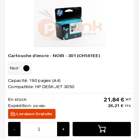
Cartouche d'encre - NOIR - 301 (CH561EE)
Noir
Capacité: 190 pages (A4)
Compatible: HP DESKJET 3050
21,84 €
En stock
HT
Expédition:
26,21 €
24/48h
TTC
Livraison Gratuite
-
+