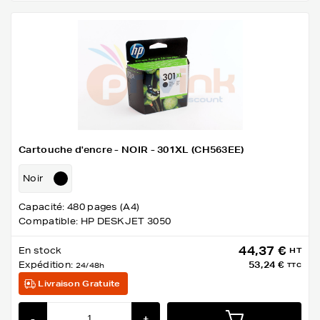
Cartouche d'encre - NOIR - 301XL (CH563EE)
Noir
Capacité: 480 pages (A4)
Compatible: HP DESKJET 3050
44,37 €
En stock
HT
Expédition:
53,24 €
24/48h
TTC
Livraison Gratuite
-
+