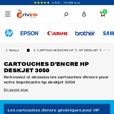
4,5/5 -
19 468 avis
0
Retour
CARTOUCHE ENCRE HP
HP DESKJET
HP DE
CARTOUCHES D'ENCRE HP
DESKJET 3050
Retrouvez ci-dessous les cartouches d'encre pour
votre imprimante hp deskjet 3050
En savoir plus
Les cartouches d'encre génériques pour HP