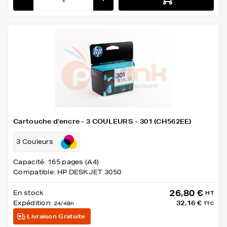
Cartouche d'encre - 3 COULEURS - 301 (CH562EE)
3 Couleurs
Capacité: 165 pages (A4)
Compatible: HP DESKJET 3050
26,80 €
En stock
HT
Expédition:
32,16 €
24/48h
TTC
Livraison Gratuite