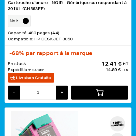
Cartouche d'encre - NOIR - Générique correspondant à
301XL (CH563EE)
Noir
Capacité: 480 pages (A4)
Compatible: HP DESKJET 3050
-68%
par rapport à la marque
12,41 €
En stock
HT
Expédition:
14,89 €
24/48h
TTC
Livraison Gratuite
-
+