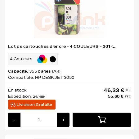
Lot de cartouches d'encre - 4 COULEURS - 301 (...
4 Couleurs
Capacité: 355 pages (A4)
Compatible: HP DESKJET 3050
46,33 €
En stock
HT
Expédition:
55,60 €
24/48h
TTC
Livraison Gratuite
-
+