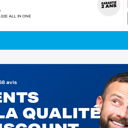
)
532E ALL IN ONE
68 avis
ENTS
LA QUALITÉ