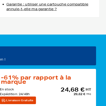
Garantie : utiliser une cartouche compatible
annule-t-elle ma garantie ?
en !
-61%
par rapport à la
marque
24,68 €
En stock
HT
Expédition:
24/48h
29,62 €
TTC
Livraison Gratuite