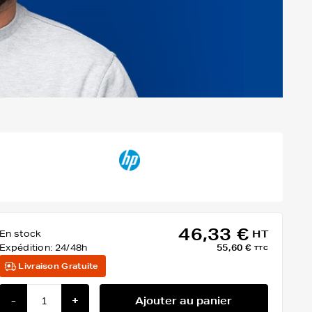
46,33 €
En stock
HT
Expédition:
24/48h
55,60 €
TTC
Livraison Gratuite
-
+
Ajouter au panier