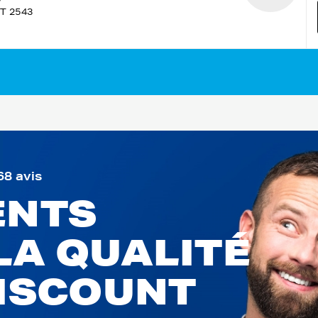
T 2543
68 avis
ENTS
LA QUALITÉ
DISCOUNT