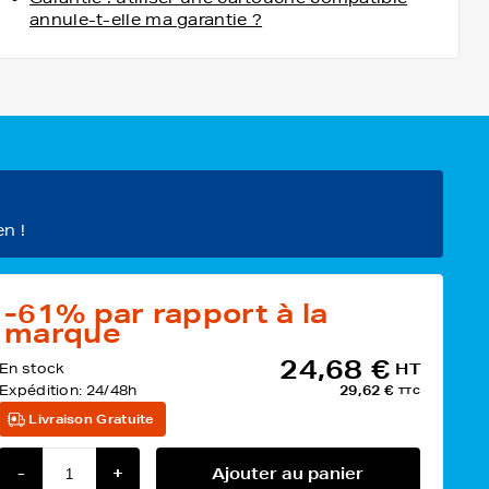
annule-t-elle ma garantie ?
en !
-61%
par rapport à la
marque
24,68 €
En stock
HT
Expédition:
24/48h
29,62 €
TTC
Livraison Gratuite
-
+
Ajouter au panier