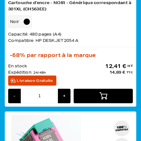
Cartouche d'encre - NOIR - Générique correspondant à
301XL (CH563EE)
Noir
Capacité: 480 pages (A4)
Compatible: HP DESKJET2054 A
-68%
par rapport à la marque
12,41 €
En stock
HT
Expédition:
14,89 €
24/48h
TTC
Livraison Gratuite
-
+