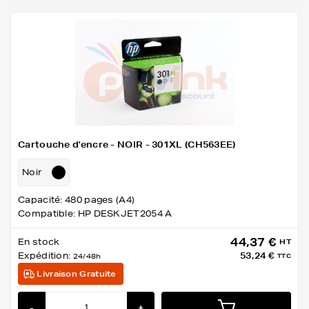
Cartouche d'encre - NOIR - 301XL (CH563EE)
Noir
Capacité: 480 pages (A4)
Compatible: HP DESKJET2054 A
44,37 €
En stock
HT
Expédition:
53,24 €
24/48h
TTC
Livraison Gratuite
-
+