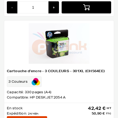
-
+
Cartouche d'encre - 3 COULEURS - 301XL (CH564EE)
3 Couleurs
Capacité: 330 pages (A4)
Compatible: HP DESKJET2054 A
42,42 €
En stock
HT
Expédition:
50,90 €
24/48h
TTC