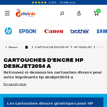
4,5/5 -
19 468 avis
0
Retour
CARTOUCHE ENCRE HP
HP DESKJET
HP DES
CARTOUCHES D'ENCRE HP
DESKJET2054 A
Retrouvez ci-dessous les cartouches d'encre pour
votre imprimante hp deskjet2054 a
En savoir plus
Les cartouches d'encre génériques pour HP