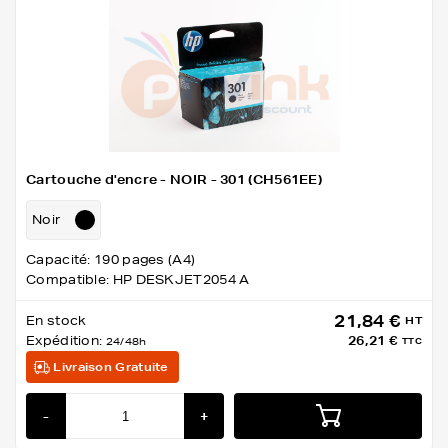
Cartouche d'encre - NOIR - 301 (CH561EE)
Noir
Capacité: 190 pages (A4)
Compatible: HP DESKJET2054 A
21,84 €
En stock
HT
Expédition:
26,21 €
24/48h
TTC
Livraison Gratuite
-
+