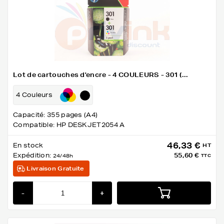
Lot de cartouches d'encre - 4 COULEURS - 301 (...
4 Couleurs
Capacité: 355 pages (A4)
Compatible: HP DESKJET2054 A
46,33 €
En stock
HT
Expédition:
55,60 €
24/48h
TTC
Livraison Gratuite
-
+