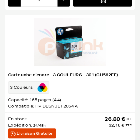
Cartouche d'encre - 3 COULEURS - 301 (CH562EE)
3 Couleurs
Capacité: 165 pages (A4)
Compatible: HP DESKJET2054 A
26,80 €
En stock
HT
Expédition:
32,16 €
24/48h
TTC
Livraison Gratuite