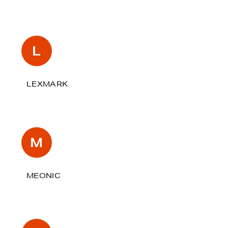
L
LEXMARK
M
MEONIC