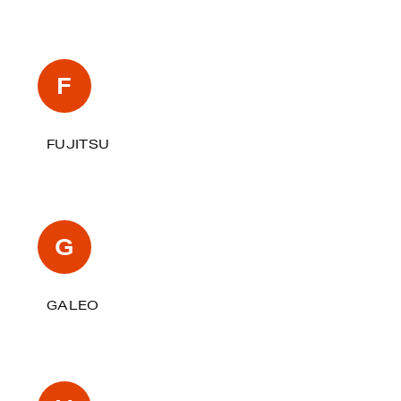
F
FUJITSU
G
GALEO