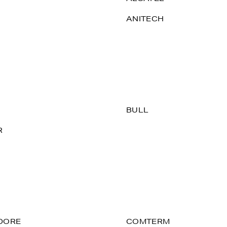
ANITECH
BULL
R
DORE
COMTERM