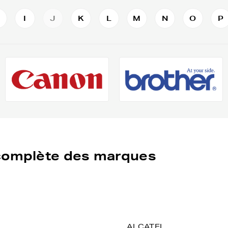
H
I
J
K
L
M
N
O
P
e complète des marques
ALCATEL