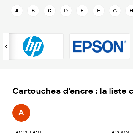
A
B
C
D
E
F
G
Cartouches d'encre : la list
A
ACCUFAST
ACORN