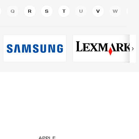
Q
R
S
T
U
V
W
X
APPLE