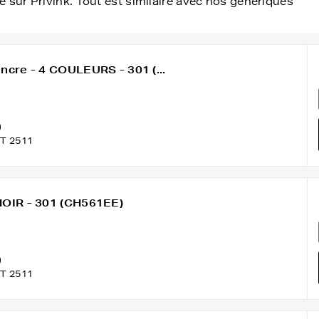
 sur Privink. Tout est similaire avec nos génériques
ncre - 4 COULEURS - 301 (...
)
T 2511
NOIR - 301 (CH561EE)
)
T 2511