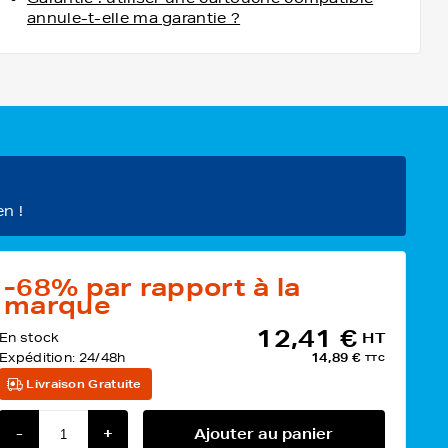
annule-t-elle ma garantie ?
en !
-68%
par rapport à la
marque
12,41 €
En stock
HT
Expédition:
24/48h
14,89 €
TTC
Livraison Gratuite
-
+
Ajouter au panier