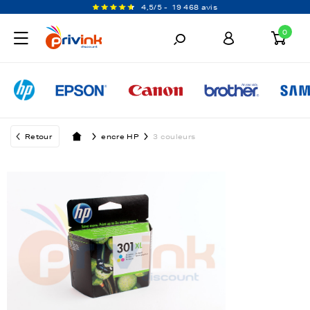
4,5/5 -
19 468 avis
0
Retour
encre HP
3 couleurs