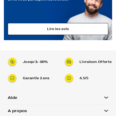
Lire les avis
Jusqu’à -80%
Livraison Offerte
Garantie 2 ans
4,5/5
Aide
A propos