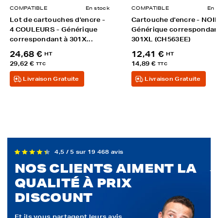
COMPATIBLE
En stock
COMPATIBLE
En 
Lot de cartouches d'encre -
Cartouche d'encre - NOIR
4 COULEURS - Générique
Générique correspondan
correspondant à 301X...
301XL (CH563EE)
24,68 €
12,41 €
HT
HT
29,62 €
14,89 €
TTC
TTC
Livraison Gratuite
Livraison Gratuite
4,5 / 5 sur 19 468 avis
NOS CLIENTS AIMENT LA
QUALITÉ À PRIX
DISCOUNT
Et ils vous partagent leurs avis...