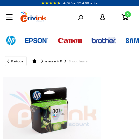
4,5/5 -
19 468 avis
0
Retour
encre HP
3 couleurs