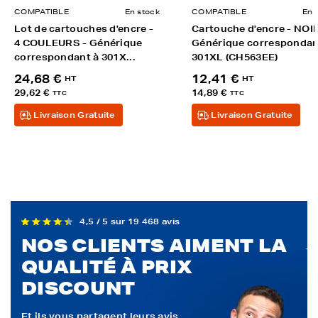
COMPATIBLE
En stock
COMPATIBLE
En 
Lot de cartouches d'encre -
Cartouche d'encre - NOIR
4 COULEURS - Générique
Générique correspondan
correspondant à 301X...
301XL (CH563EE)
24,68 €
12,41 €
HT
HT
29,62 €
14,89 €
TTC
TTC
Livraison Gratuite
Livraison Gratuite
4,5 / 5 sur 19 468 avis
NOS CLIENTS AIMENT LA
QUALITÉ À PRIX
DISCOUNT
Et ils vous partagent leurs avis...