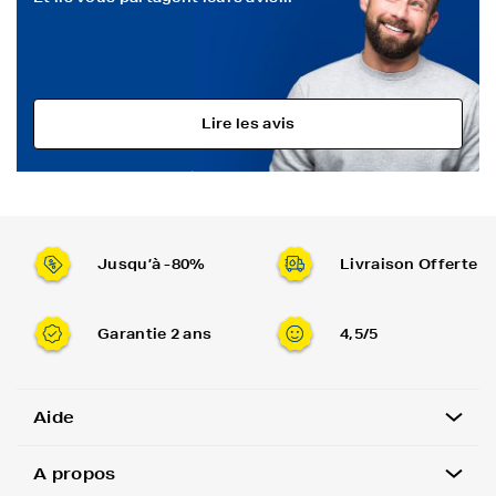
Lire les avis
Jusqu’à -80%
Livraison Offerte
Garantie 2 ans
4,5/5
Aide
A propos