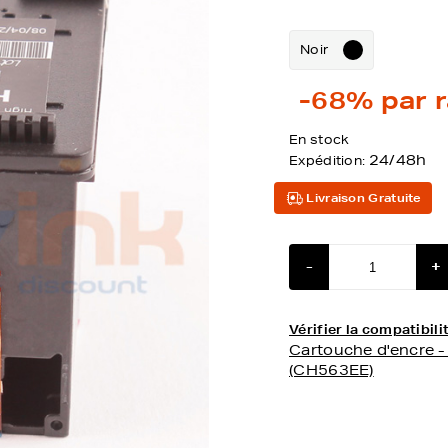
Noir
-68%
par r
En stock
24/48h
Expédition:
Livraison Gratuite
-
+
Vérifier la compatibi
Cartouche d'encre 
(CH563EE)