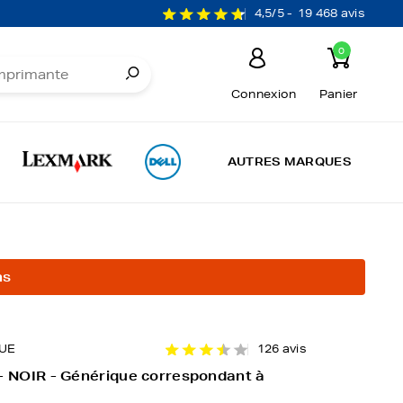
4,5/5 -
19 468 avis
0
Connexion
Panier
AUTRES MARQUES
ns
UE
126 avis
- NOIR - Générique correspondant à