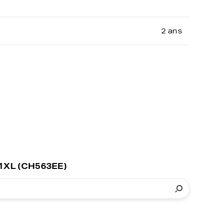
2 ans
01XL (CH563EE)