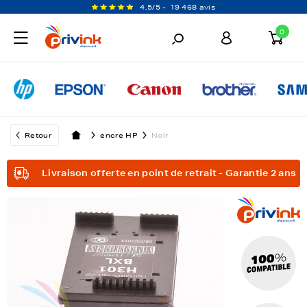
4,5/5 -
19 468 avis
0
Retour
encre HP
Noir
Livraison offerte en point de retrait - Garantie 2 ans