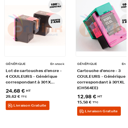
GÉNÉRIQUE
En stock
GÉNÉRIQUE
En 
Lot de cartouches d'encre -
Cartouche d'encre - 3
4 COULEURS - Générique
COULEURS - Générique
correspondant à 301X...
correspondant à 301XL
(CH564EE)
24,68 €
HT
12,98 €
29,62 €
HT
TTC
15,58 €
TTC
Livraison Gratuite
Livraison Gratuite