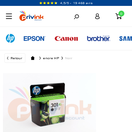
4,5/5 -
19 468 avis
0
Retour
encre HP
Noir