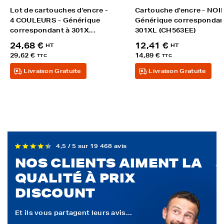
Lot de cartouches d'encre -
Cartouche d'encre - NOIR
4 COULEURS - Générique
Générique correspondan
correspondant à 301X...
301XL (CH563EE)
24,68 €
12,41 €
HT
HT
29,62 €
14,89 €
TTC
TTC
Livraison Gratuite
Livraison Gratuite
4,5 / 5 sur 19 468 avis
NOS CLIENTS AIMENT LA
QUALITÉ À PRIX
DISCOUNT
Et ils vous partagent leurs avis...