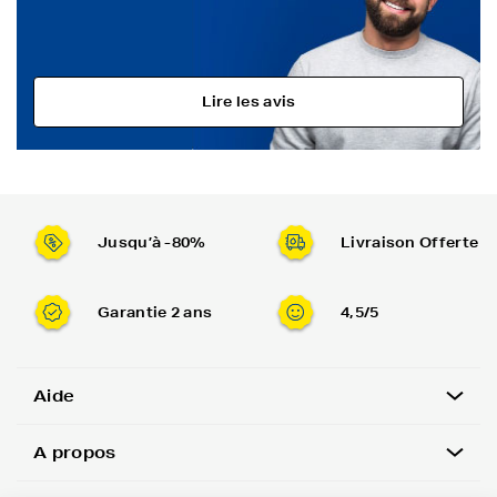
Lire les avis
Jusqu’à -80%
Livraison Offerte
Garantie 2 ans
4,5/5
Aide
A propos