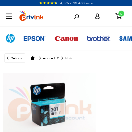
4,5/5 -
19 468 avis
0
Retour
encre HP
Noir