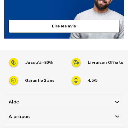
Lire les avis
Jusqu’à -80%
Livraison Offerte
Garantie 2 ans
4,5/5
Aide
A propos