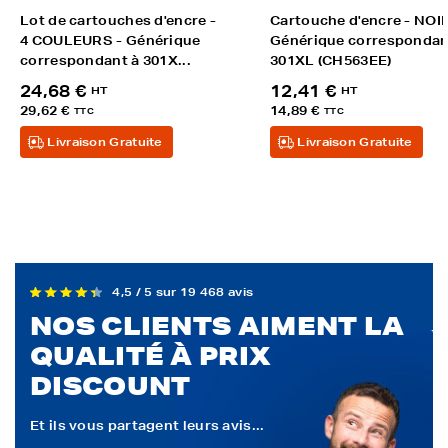
Lot de cartouches d'encre -
Cartouche d'encre - NOIR
4 COULEURS - Générique
Générique correspondan
correspondant à 301X...
301XL (CH563EE)
24,68 €
12,41 €
HT
HT
29,62 €
14,89 €
TTC
TTC
Livraison Gratuite
Livraison Gratuite
4,5 / 5 sur 19 468 avis
NOS CLIENTS AIMENT LA
QUALITÉ À PRIX
DISCOUNT
Et ils vous partagent leurs avis...