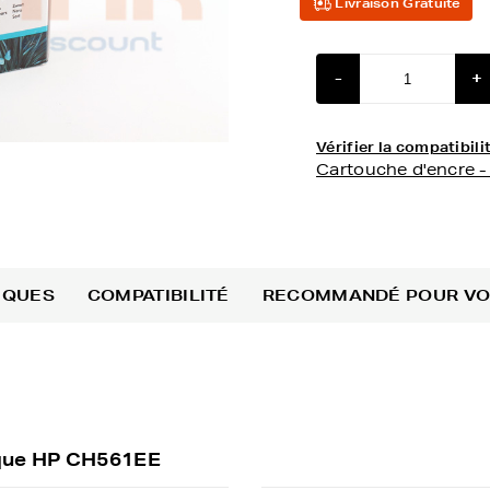
Livraison Gratuite
-
+
Vérifier la compatibi
Cartouche d'encre 
IQUES
COMPATIBILITÉ
RECOMMANDÉ POUR V
rque HP CH561EE