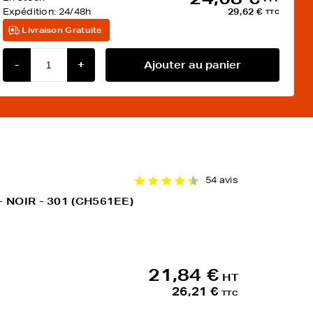
Expédition:
24/48h
29,62 €
TTC
Livraison Gratuite
-
+
Ajouter au panier
54 avis
- NOIR - 301 (CH561EE)
21,84 €
HT
26,21 €
TTC