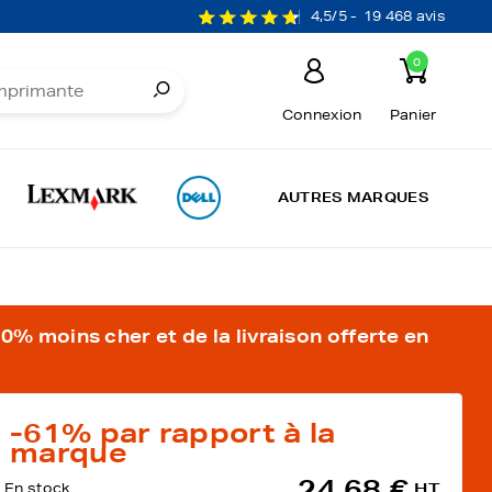
4,5/5 -
19 468 avis
0
Connexion
Panier
AUTRES MARQUES
% moins cher et de la livraison offerte en
-61%
par rapport à la
marque
24,68 €
En stock
HT