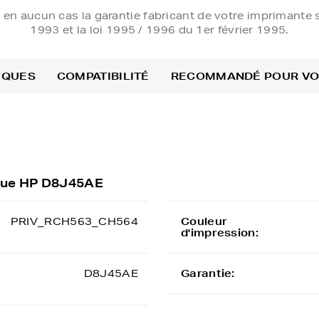
e en aucun cas la garantie fabricant de votre imprimante s
1993 et la loi 1995 / 1996 du 1er février 1995.
IQUES
COMPATIBILITÉ
RECOMMANDÉ POUR V
ique HP D8J45AE
PRIV_RCH563_CH564
Couleur
d'impression:
D8J45AE
Garantie: