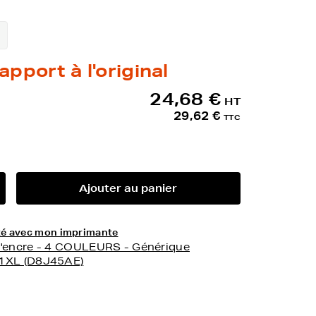
apport à l'original
24,68 €
HT
29,62 €
TTC
Ajouter au panier
lité avec mon imprimante
d'encre - 4 COULEURS - Générique
01XL (D8J45AE)