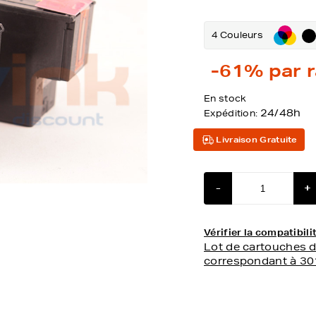
4 Couleurs
-61%
par r
En stock
24/48h
Expédition:
Livraison Gratuite
-
+
Vérifier la compatibi
Lot de cartouches 
correspondant à 3