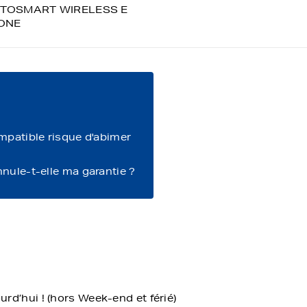
TOSMART WIRELESS E
 ONE
ompatible risque d'abimer
nnule-t-elle ma garantie ?
d’hui ! (hors Week-end et férié)