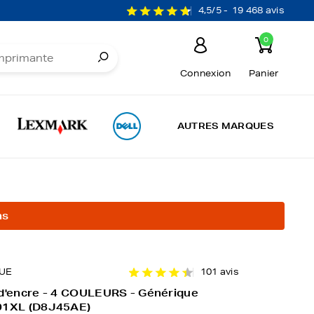
4,5/5 -
19 468 avis
0
Connexion
Panier
AUTRES MARQUES
ns
UE
101 avis
 d'encre - 4 COULEURS - Générique
01XL (D8J45AE)