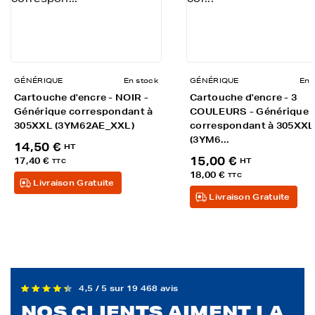
GÉNÉRIQUE
En stock
GÉNÉRIQUE
En 
Cartouche d'encre - NOIR -
Cartouche d'encre - 3
Générique correspondant à
COULEURS - Générique
305XXL (3YM62AE_XXL)
correspondant à 305XXL
(3YM6...
14,50 €
HT
15,00 €
17,40 €
HT
TTC
18,00 €
TTC
Livraison Gratuite
Livraison Gratuite
4,5 / 5 sur 19 468 avis
NOS CLIENTS AIMENT LA