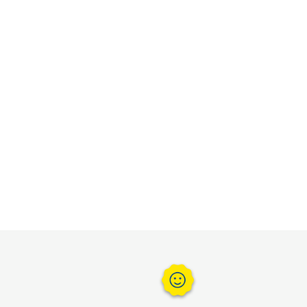
s
4,5/5