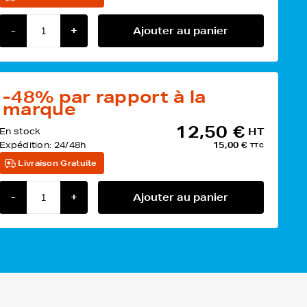
-
+
Ajouter au panier
-48%
par rapport à la
marque
12,50 €
En stock
HT
Expédition:
24/48h
15,00 €
TTC
Livraison Gratuite
-
+
Ajouter au panier