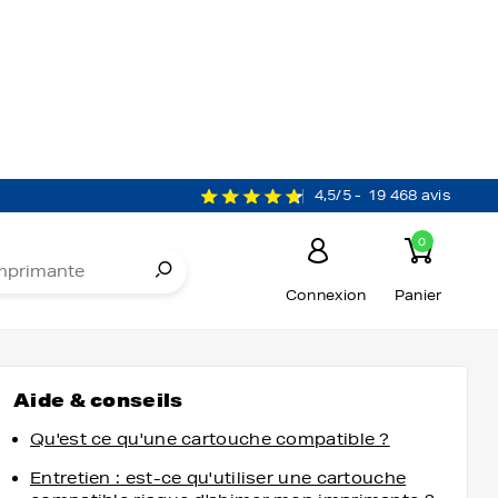
4,5/5 -
19 468 avis
0
Connexion
Panier
AUTRES MARQUES
Aide & conseils
Qu'est ce qu'une cartouche compatible ?
Entretien : est-ce qu'utiliser une cartouche
compatible risque d'abimer mon imprimante ?