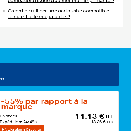
Garantie : utiliser une cartouche compatible
annule-t-elle ma garantie ?
en !
-55%
par rapport à la
marque
11,13 €
En stock
HT
Expédition:
24/48h
13,36 €
TTC
Livraison Gratuite