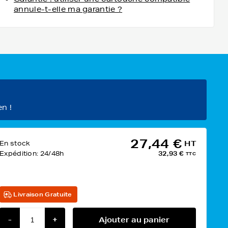
annule-t-elle ma garantie ?
en !
27,44 €
En stock
HT
Expédition:
24/48h
32,93 €
TTC
Livraison Gratuite
-
+
Ajouter au panier