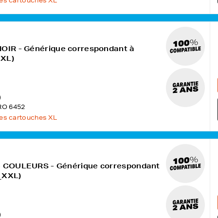
les cartouches XL
NOIR - Générique correspondant à
XL)
)
RO 6452
les cartouches XL
 3 COULEURS - Générique correspondant
_XXL)
)