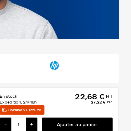
22,68 €
En stock
HT
Expédition:
24/48h
27,22 €
TTC
Livraison Gratuite
-
+
Ajouter au panier