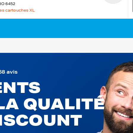
RO 6452
les cartouches XL
68 avis
ENTS
LA QUALITÉ
DISCOUNT