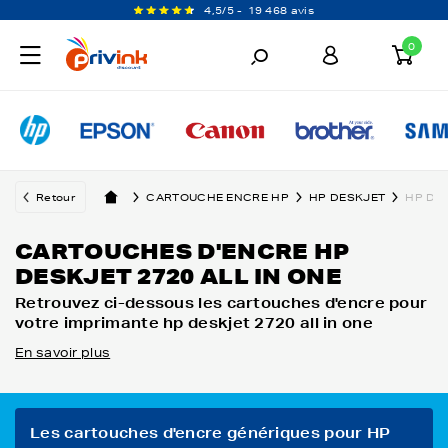
4,5/5 -
19 468 avis
0
Retour
CARTOUCHE ENCRE HP
HP DESKJET
HP DES
CARTOUCHES D'ENCRE HP
DESKJET 2720 ALL IN ONE
Retrouvez ci-dessous les cartouches d'encre pour
votre imprimante hp deskjet 2720 all in one
En savoir plus
Les cartouches d'encre génériques pour HP