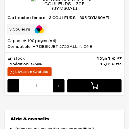
Cartouche d'encre - 3 COULEURS - 305 (3YM60AE)
3 Couleurs
Capacité: 100 pages (A4)
Compatible: HP DESKJET 2720 ALL IN ONE
12,51 €
En stock
HT
Expédition:
15,01 €
24/48h
TTC
Livraison Gratuite
-
+
Aide & conseils
Qu'est ce qu'une cartouche compatible ?