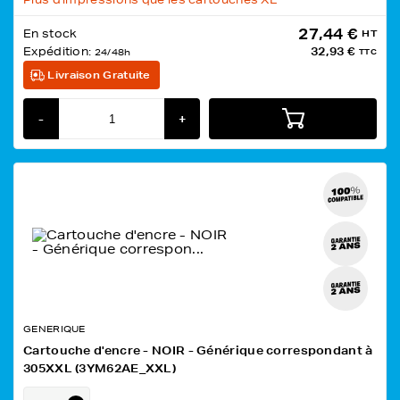
27,44 €
En stock
HT
Expédition:
32,93 €
24/48h
TTC
Livraison Gratuite
-
+
GENERIQUE
Cartouche d'encre - NOIR - Générique correspondant à
305XXL (3YM62AE_XXL)