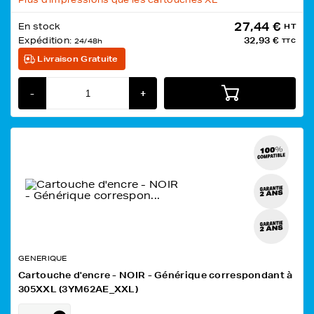
27,44 €
En stock
HT
Expédition:
32,93 €
24/48h
TTC
Livraison Gratuite
-
+
GENERIQUE
Cartouche d'encre - NOIR - Générique correspondant à
305XXL (3YM62AE_XXL)