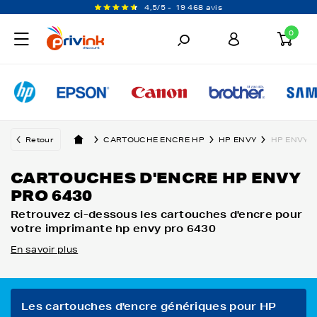
4,5/5 -
19 468 avis
0
Retour
CARTOUCHE ENCRE HP
HP ENVY
HP ENVY P
CARTOUCHES D'ENCRE HP ENVY
PRO 6430
Retrouvez ci-dessous les cartouches d'encre pour
votre imprimante hp envy pro 6430
En savoir plus
Les cartouches d'encre génériques pour HP