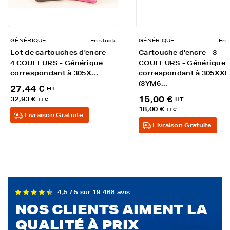
GÉNÉRIQUE
En stock
GÉNÉRIQUE
En 
Lot de cartouches d'encre -
Cartouche d'encre - 3
4 COULEURS - Générique
COULEURS - Générique
correspondant à 305X...
correspondant à 305XXL
(3YM6...
27,44 €
HT
15,00 €
32,93 €
HT
TTC
18,00 €
TTC
Livraison Gratuite
Livraison Gratuite
4,5 / 5 sur 19 468 avis
NOS CLIENTS AIMENT LA
QUALITÉ À PRIX