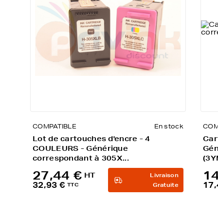
COMPATIBLE
En stock
COM
Lot de cartouches d'encre - 4
Car
COULEURS - Générique
Gén
correspondant à 305X...
(3
27,44 €
14
HT
Livraison
32,93 €
17,
TTC
Gratuite