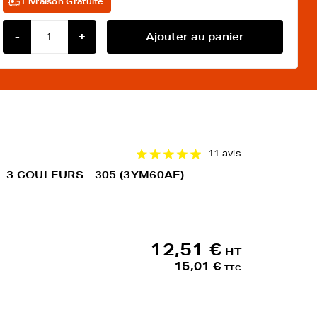
Livraison Gratuite
-
+
Ajouter au panier
11 avis
 - 3 COULEURS - 305 (3YM60AE)
12,51 €
HT
15,01 €
TTC