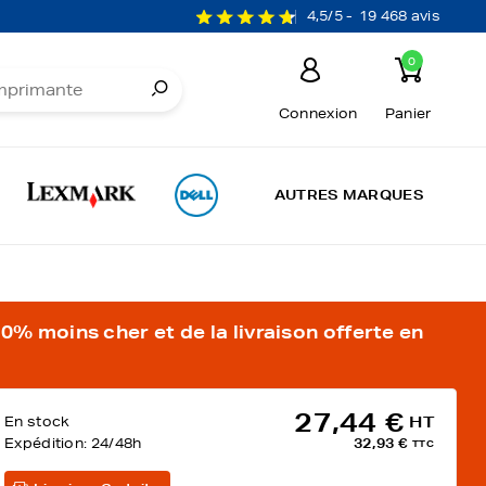
4,5/5 -
19 468 avis
0
Connexion
Panier
AUTRES MARQUES
% moins cher et de la livraison offerte en
27,44 €
En stock
HT
Expédition:
24/48h
32,93 €
TTC