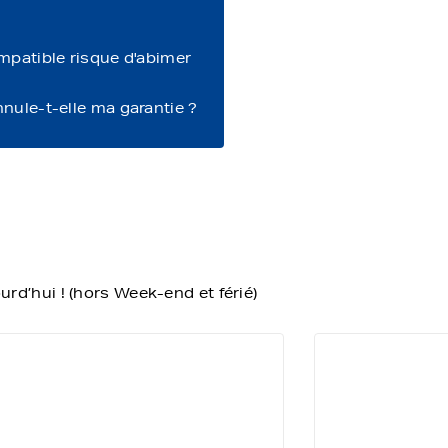
ompatible risque d'abimer
nnule-t-elle ma garantie ?
d’hui ! (hors Week-end et férié)