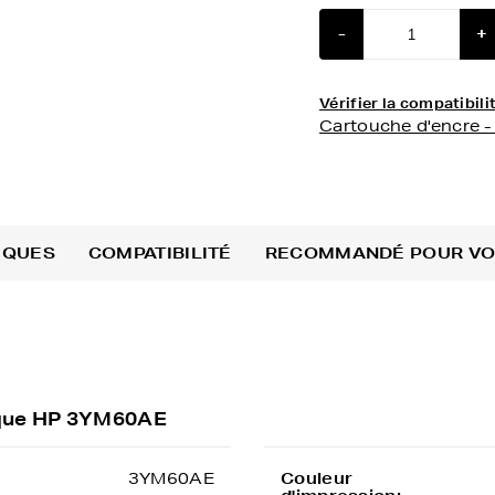
-
+
Vérifier la compatibi
Cartouche d'encre
IQUES
COMPATIBILITÉ
RECOMMANDÉ POUR V
rque HP 3YM60AE
3YM60AE
Couleur