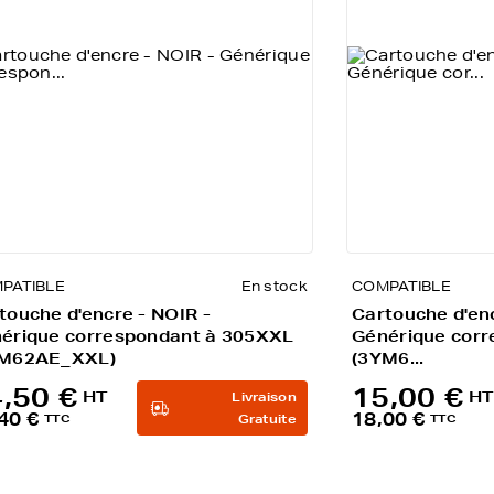
PATIBLE
En stock
COMPATIBLE
touche d'encre - NOIR -
Cartouche d'en
érique correspondant à 305XXL
Générique cor
YM62AE_XXL)
(3YM6...
,50 €
15,00 €
HT
HT
Livraison
40 €
18,00 €
TTC
Gratuite
TTC