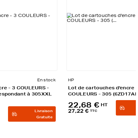
En stock
HP
cre - 3 COULEURS -
Lot de cartouches d'encre -
respondant à 305XXL
COULEURS - 305 (6ZD17AE
22,68 €
HT
27,22 €
Livraison
TTC
Gratuite