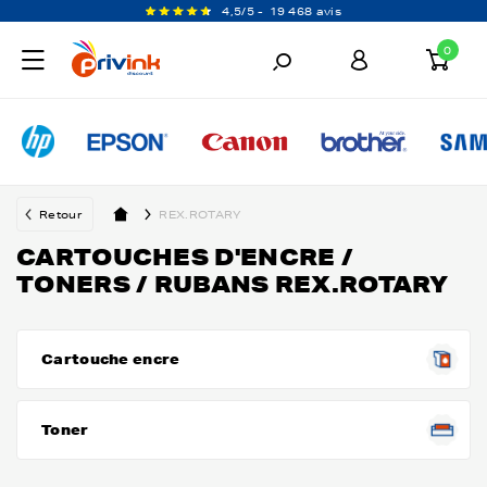
4,5/5 -
19 468 avis
0
Retour
REX.ROTARY
CARTOUCHES D'ENCRE /
TONERS / RUBANS REX.ROTARY
Cartouche encre
Toner