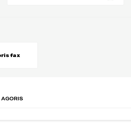
ris fax
T AGORIS