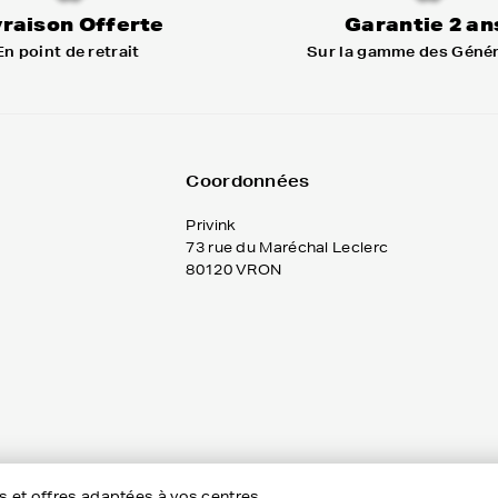
vraison Offerte
Garantie 2 an
En point de retrait
Sur la gamme des Géné
Coordonnées
Privink
73 rue du Maréchal Leclerc
80120 VRON
es et offres adaptées à vos centres