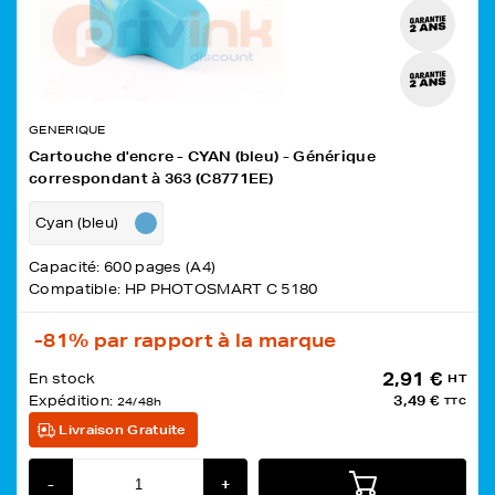
GENERIQUE
Cartouche d'encre - CYAN (bleu) - Générique
correspondant à 363 (C8771EE)
Cyan (bleu)
Capacité: 600 pages (A4)
Compatible: HP PHOTOSMART C 5180
-81%
par rapport à la marque
2,91 €
En stock
HT
Expédition:
3,49 €
24/48h
TTC
Livraison Gratuite
-
+