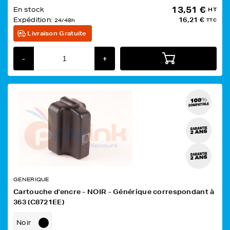
13,51 €
En stock
HT
Expédition:
16,21 €
24/48h
TTC
Livraison Gratuite
-
+
GENERIQUE
Cartouche d'encre - NOIR - Générique correspondant à
363 (C8721EE)
Noir