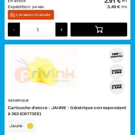
2,91 €
En stock
HT
Expédition:
3,49 €
24/48h
TTC
Livraison Gratuite
-
+
GENERIQUE
Cartouche d'encre - JAUNE - Générique correspondant
à 363 (C8773EE)
Jaune