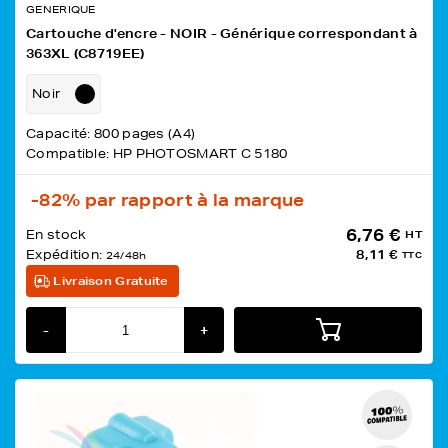
GENERIQUE
Cartouche d'encre - NOIR - Générique correspondant à
363XL (C8719EE)
Noir
Capacité: 800 pages (A4)
Compatible: HP PHOTOSMART C 5180
-82%
par rapport à la marque
6,76 €
En stock
HT
Expédition:
8,11 €
24/48h
TTC
Livraison Gratuite
-
+