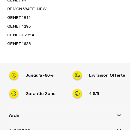
GENE714
REMCN684EE_NEW
GENET1811
GENET1295
GENECE285A
GENET1636
Jusqu’à -80%
Livraison Offerte
Garantie 2 ans
4,5/5
Aide