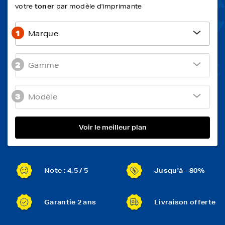
votre
toner
par modèle d'imprimante
1
Marque
2
Gamme
3
Modèle
Voir le meilleur plan
Note : 4,5 / 5
Jusqu'à - 80%
Garantie 2 ans
Livraison offerte