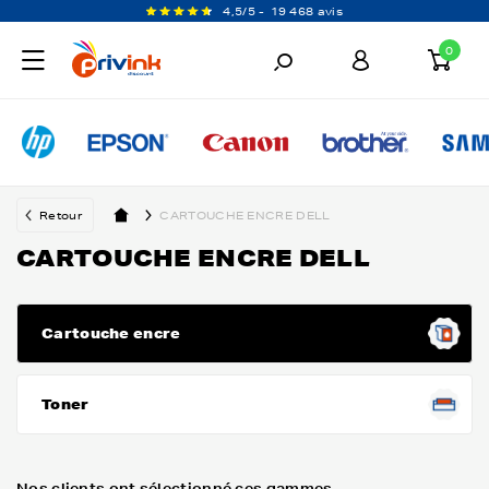
4,5/5 -
19 468 avis
0
Retour
CARTOUCHE ENCRE DELL
CARTOUCHE ENCRE DELL
Cartouche encre
Toner
Nos clients ont sélectionné ces gammes