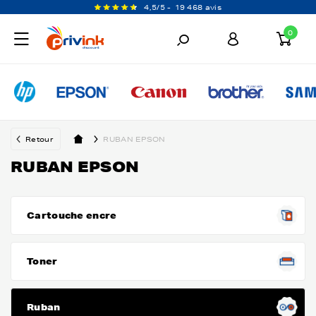
4,5/5 -
19 468 avis
0
Retour
RUBAN EPSON
RUBAN EPSON
Cartouche encre
Toner
Ruban