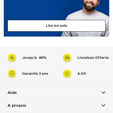
Lire les avis
Jusqu’à -80%
Livraison Offerte
Garantie 2 ans
4,5/5
Aide
A propos