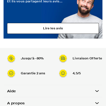
Et ils vous partagent leurs avis...
Lire les avis
Jusqu’à -80%
Livraison Offerte
Garantie 2 ans
4,5/5
Aide
A propos