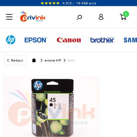
4,5/5 -
19 468 avis
0
Retour
encre HP
Noir