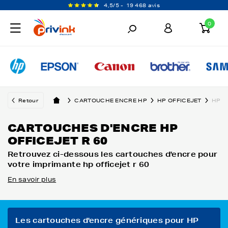
4,5/5 -
19 468 avis
0
Retour
CARTOUCHE ENCRE HP
HP OFFICEJET
HP O
CARTOUCHES D'ENCRE HP
OFFICEJET R 60
Retrouvez ci-dessous les cartouches d'encre pour
votre imprimante hp officejet r 60
En savoir plus
Les cartouches d'encre génériques pour HP