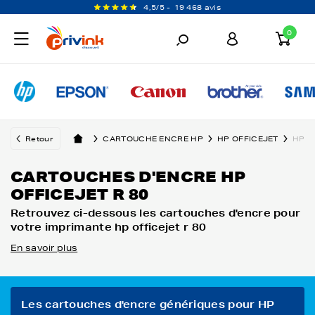
4,5/5 -
19 468 avis
0
Retour
CARTOUCHE ENCRE HP
HP OFFICEJET
HP O
CARTOUCHES D'ENCRE HP
OFFICEJET R 80
Retrouvez ci-dessous les cartouches d'encre pour
votre imprimante hp officejet r 80
En savoir plus
Les cartouches d'encre génériques pour HP