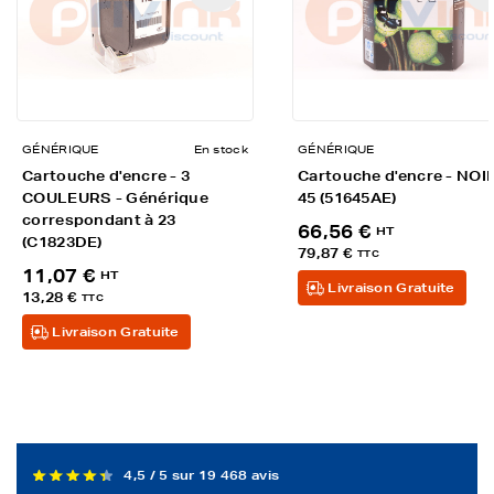
GÉNÉRIQUE
En stock
GÉNÉRIQUE
Cartouche d'encre - 3
Cartouche d'encre - NOIR
COULEURS - Générique
45 (51645AE)
correspondant à 23
66,56 €
HT
(C1823DE)
79,87 €
TTC
11,07 €
HT
Livraison Gratuite
13,28 €
TTC
Livraison Gratuite
4,5 / 5 sur 19 468 avis