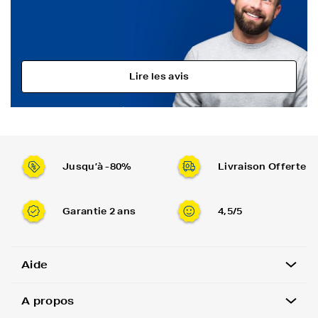
Lire les avis
Jusqu’à -80%
Livraison Offerte
Garantie 2 ans
4,5/5
Aide
A propos