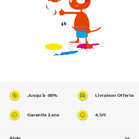
Jusqu’à -80%
Livraison Offerte
Garantie 2 ans
4,5/5
Aide