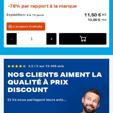
-78%
par rapport à la marque
11,50 €
Expédition:
HT
6 à 14 jours
13,80 €
TTC
Livraison Gratuite
-
+
4,5 / 5 sur 19 468 avis
NOS CLIENTS AIMENT LA
QUALITÉ À PRIX
DISCOUNT
Et ils vous partagent leurs avis...