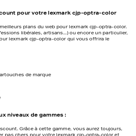
scount pour votre lexmark cjp-optra-color
meilleurs plans du web pour lexmark cjp-optra-color.
sions libérales, artisans...) ou encore un particulier,
our lexmark cjp-optra-color qui vous offrira le
 cartouches de marque
s
e
deux niveaux de gammes :
discount. Grâce à cette gamme, vous aurez toujours,
r pas chers pour votre lexmark cjp-optra-color et