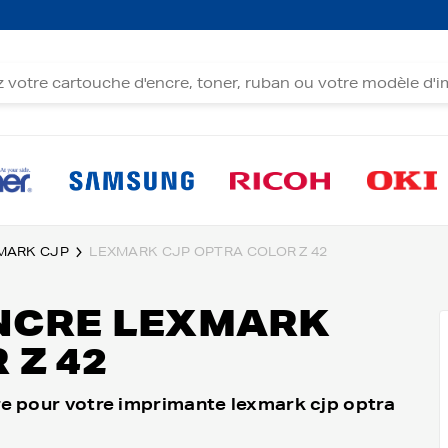
MARK CJP
LEXMARK CJP OPTRA COLOR Z 42
NCRE LEXMARK
 Z 42
e pour votre imprimante lexmark cjp optra