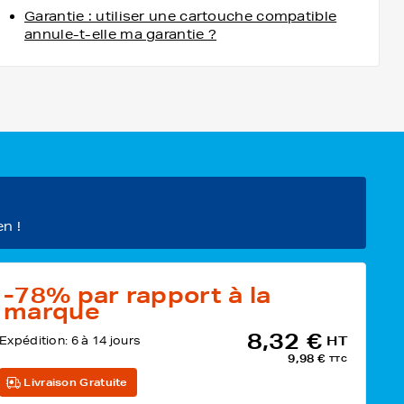
Garantie : utiliser une cartouche compatible
annule-t-elle ma garantie ?
en !
-78%
par rapport à la
marque
8,32 €
Expédition:
6 à 14 jours
HT
9,98 €
TTC
Livraison Gratuite