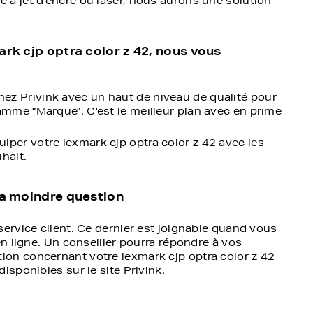
à jet d'encre ou laser, nous aurons une solution
ark cjp optra color z 42, nous vous
ez Privink avec un haut de niveau de qualité pour
amme "Marque". C'est le meilleur plan avec en prime
per votre lexmark cjp optra color z 42 avec les
uhait.
la moindre question
ervice client. Ce dernier est joignable quand vous
en ligne. Un conseiller pourra répondre à vos
on concernant votre lexmark cjp optra color z 42
isponibles sur le site Privink.