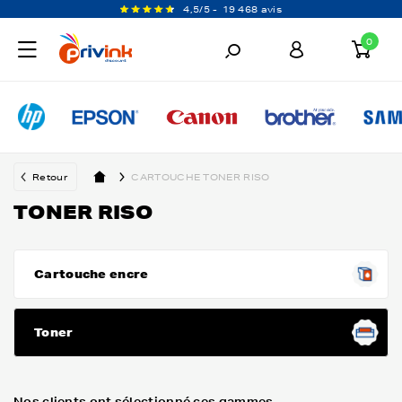
4,5/5 -
19 468 avis
0
Retour
CARTOUCHE TONER RISO
TONER RISO
Cartouche encre
Toner
Nos clients ont sélectionné ces gammes