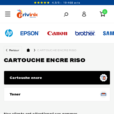
4,5/5 -
19 468 avis
0
Retour
CARTOUCHE ENCRE RISO
CARTOUCHE ENCRE RISO
Cartouche encre
Toner
Nos clients ont sélectionné ces gammes