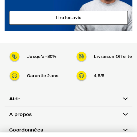
Lire les avis
Jusqu’à -80%
Livraison Offerte
Garantie 2 ans
4,5/5
Aide
A propos
Coordonnées