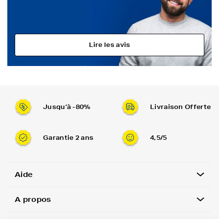
Lire les avis
Jusqu’à -80%
Livraison Offerte
Garantie 2 ans
4,5/5
Aide
A propos