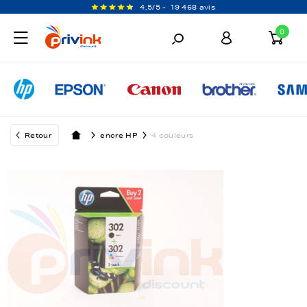
4,5/5 -
19 468 avis
0
Retour
encre HP
4 couleurs