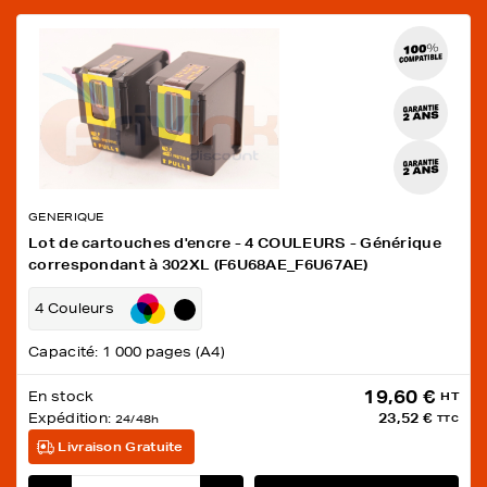
GENERIQUE
Lot de cartouches d'encre - 4 COULEURS - Générique
correspondant à 302XL (F6U68AE_F6U67AE)
4 Couleurs
Capacité: 1 000 pages (A4)
19,60 €
En stock
HT
Expédition:
23,52 €
24/48h
TTC
Livraison Gratuite