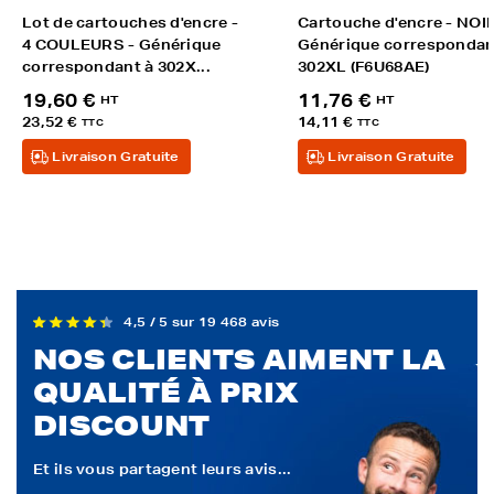
Lot de cartouches d'encre -
Cartouche d'encre - NOIR
4 COULEURS - Générique
Générique correspondan
correspondant à 302X...
302XL (F6U68AE)
19,60 €
11,76 €
HT
HT
23,52 €
14,11 €
TTC
TTC
Livraison Gratuite
Livraison Gratuite
4,5 / 5 sur 19 468 avis
NOS CLIENTS AIMENT LA
QUALITÉ À PRIX
DISCOUNT
Et ils vous partagent leurs avis...