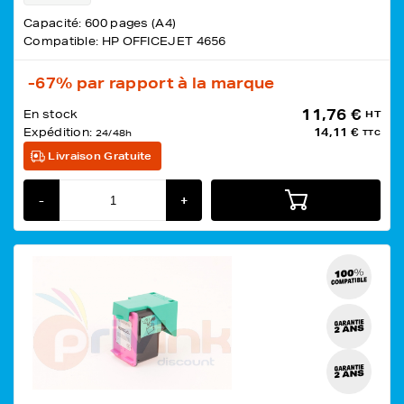
Capacité: 600 pages (A4)
Compatible: HP OFFICEJET 4656
-67%
par rapport à la marque
11,76 €
En stock
HT
Expédition:
14,11 €
24/48h
TTC
Livraison Gratuite
-
+