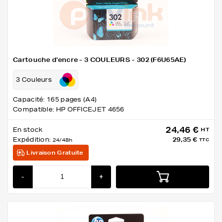
Cartouche d'encre - 3 COULEURS - 302 (F6U65AE)
3 Couleurs
Capacité: 165 pages (A4)
Compatible: HP OFFICEJET 4656
24,46 €
En stock
HT
Expédition:
29,35 €
24/48h
TTC
Livraison Gratuite
-
+