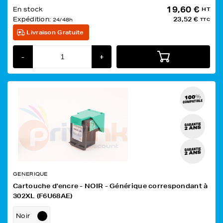
19,60 €
En stock
HT
Expédition:
23,52 €
24/48h
TTC
Livraison Gratuite
-
+
GENERIQUE
Cartouche d'encre - NOIR - Générique correspondant à
302XL (F6U68AE)
Noir