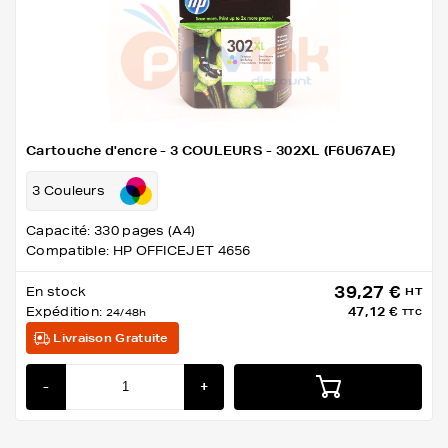
Cartouche d'encre - 3 COULEURS - 302XL (F6U67AE)
3 Couleurs
Capacité: 330 pages (A4)
Compatible: HP OFFICEJET 4656
39,27 €
En stock
HT
Expédition:
47,12 €
24/48h
TTC
Livraison Gratuite
-
+