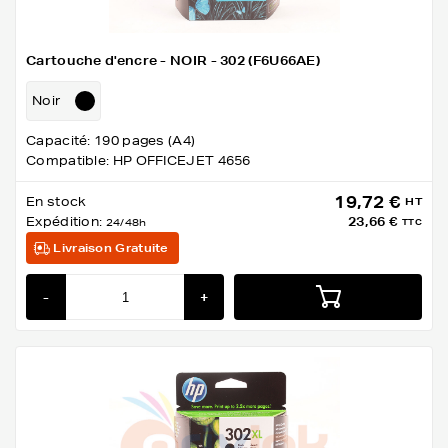
Cartouche d'encre - NOIR - 302 (F6U66AE)
Noir
Capacité: 190 pages (A4)
Compatible: HP OFFICEJET 4656
19,72 €
En stock
HT
Expédition:
23,66 €
24/48h
TTC
Livraison Gratuite
-
+