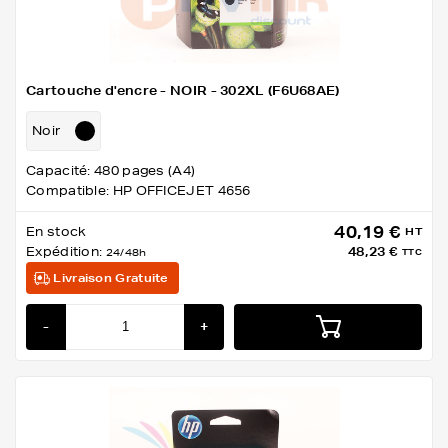
Cartouche d'encre - NOIR - 302XL (F6U68AE)
Noir
Capacité: 480 pages (A4)
Compatible: HP OFFICEJET 4656
40,19 €
En stock
HT
Expédition:
48,23 €
24/48h
TTC
Livraison Gratuite
-
+