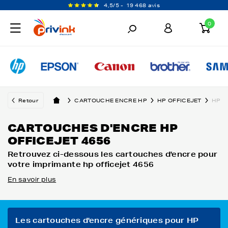
4,5/5 -
19 468 avis
0
Retour
CARTOUCHE ENCRE HP
HP OFFICEJET
HP O
CARTOUCHES D'ENCRE HP
OFFICEJET 4656
Retrouvez ci-dessous les cartouches d'encre pour
votre imprimante hp officejet 4656
En savoir plus
Les cartouches d'encre génériques pour HP