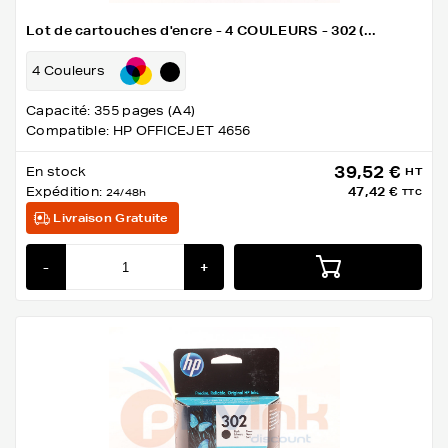
Lot de cartouches d'encre - 4 COULEURS - 302 (...
4 Couleurs
Capacité: 355 pages (A4)
Compatible: HP OFFICEJET 4656
39,52 €
En stock
HT
Expédition:
47,42 €
24/48h
TTC
Livraison Gratuite
-
+