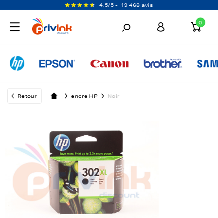
4,5/5 -
19 468 avis
0
Retour
encre HP
Noir