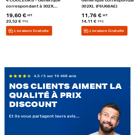
4 COULEURS - Générique
Générique correspondan
correspondant à 302X...
302XL (F6U68AE)
19,60 €
11,76 €
HT
HT
23,52 €
14,11 €
TTC
TTC
Livraison Gratuite
Livraison Gratuite
4,5 / 5 sur 19 468 avis
NOS CLIENTS AIMENT LA
QUALITÉ À PRIX
DISCOUNT
Et ils vous partagent leurs avis...