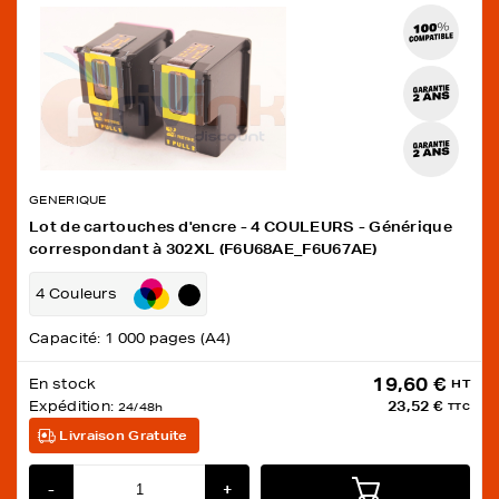
GENERIQUE
Lot de cartouches d'encre - 4 COULEURS - Générique
correspondant à 302XL (F6U68AE_F6U67AE)
4 Couleurs
Capacité: 1 000 pages (A4)
19,60 €
En stock
HT
Expédition:
23,52 €
24/48h
TTC
Livraison Gratuite
-
+