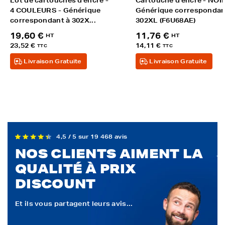
Lot de cartouches d'encre -
Cartouche d'encre - NOIR
4 COULEURS - Générique
Générique correspondan
correspondant à 302X...
302XL (F6U68AE)
19,60 €
11,76 €
HT
HT
23,52 €
14,11 €
TTC
TTC
Livraison Gratuite
Livraison Gratuite
4,5 / 5 sur 19 468 avis
NOS CLIENTS AIMENT LA
QUALITÉ À PRIX
DISCOUNT
Et ils vous partagent leurs avis...