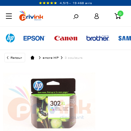
4,5/5 -
19 468 avis
0
Retour
encre HP
3 couleurs