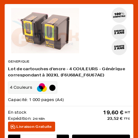
GENERIQUE
Lot de cartouches d'encre - 4 COULEURS - Générique
correspondant à 302XL (F6U68AE_F6U67AE)
4 Couleurs
Capacité: 1 000 pages (A4)
19,60 €
En stock
HT
Expédition:
23,52 €
24/48h
TTC
Livraison Gratuite