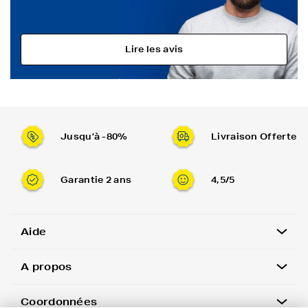
Lire les avis
Jusqu’à -80%
Livraison Offerte
Garantie 2 ans
4,5/5
Aide
A propos
Coordonnées