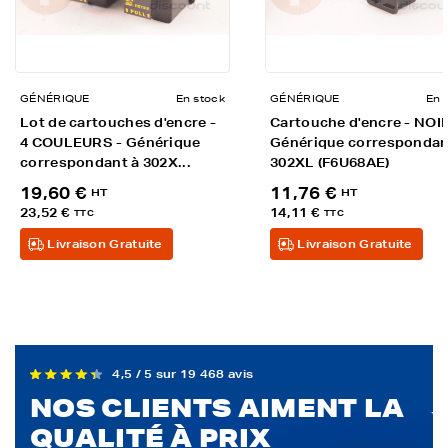
GÉNÉRIQUE
En stock
GÉNÉRIQUE
En 
Lot de cartouches d'encre -
Cartouche d'encre - NOIR
4 COULEURS - Générique
Générique correspondan
correspondant à 302X...
302XL (F6U68AE)
19,60 €
11,76 €
HT
HT
23,52 €
14,11 €
TTC
TTC
Livraison Gratuite
Livraison Gratuite
4,5 / 5 sur 19 468 avis
NOS CLIENTS AIMENT LA
QUALITÉ À PRIX