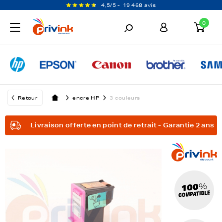
4,5/5 -
19 468 avis
0
Retour
encre HP
3 couleurs
Livraison offerte en point de retrait - Garantie 2 ans