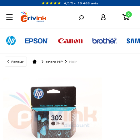
4,5/5 -
19 468 avis
0
Retour
encre HP
Noir