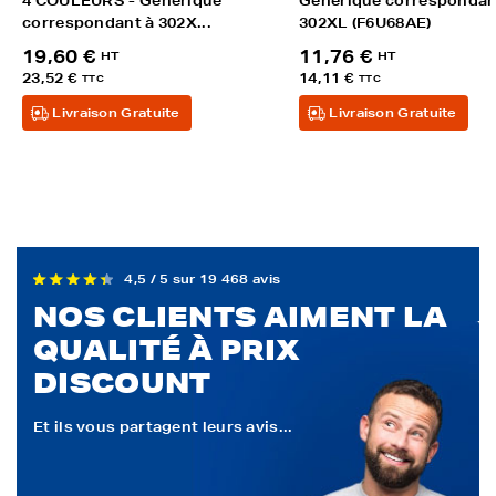
4 COULEURS - Générique
Générique correspondan
correspondant à 302X...
302XL (F6U68AE)
19,60 €
11,76 €
HT
HT
23,52 €
14,11 €
TTC
TTC
Livraison Gratuite
Livraison Gratuite
4,5 / 5 sur 19 468 avis
NOS CLIENTS AIMENT LA
QUALITÉ À PRIX
DISCOUNT
Et ils vous partagent leurs avis...