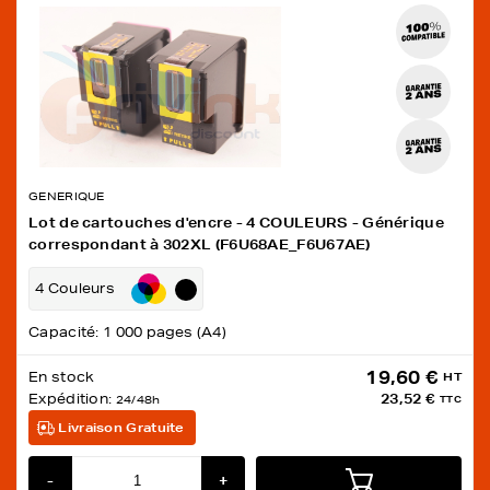
GENERIQUE
Lot de cartouches d'encre - 4 COULEURS - Générique
correspondant à 302XL (F6U68AE_F6U67AE)
4 Couleurs
Capacité: 1 000 pages (A4)
19,60 €
En stock
HT
Expédition:
23,52 €
24/48h
TTC
Livraison Gratuite
-
+