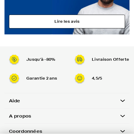
Lire les avis
Jusqu’à -80%
Livraison Offerte
Garantie 2 ans
4,5/5
Aide
A propos
Coordonnées