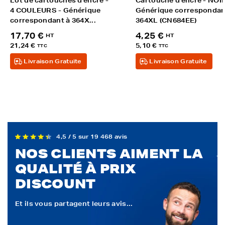
Lot de cartouches d'encre -
Cartouche d'encre - NOIR
4 COULEURS - Générique
Générique correspondan
correspondant à 364X...
364XL (CN684EE)
17,70 €
4,25 €
HT
HT
21,24 €
5,10 €
TTC
TTC
Livraison Gratuite
Livraison Gratuite
4,5 / 5 sur 19 468 avis
NOS CLIENTS AIMENT LA
QUALITÉ À PRIX
DISCOUNT
Et ils vous partagent leurs avis...