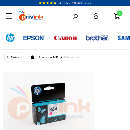
4,5/5 -
19 468 avis
0
Retour
encre HP
Magenta