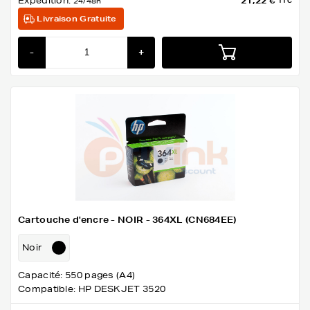
Expédition:
21,22 €
24/48h
TTC
Livraison Gratuite
-
+
Cartouche d'encre - NOIR - 364XL (CN684EE)
Noir
Capacité: 550 pages (A4)
Compatible: HP DESKJET 3520