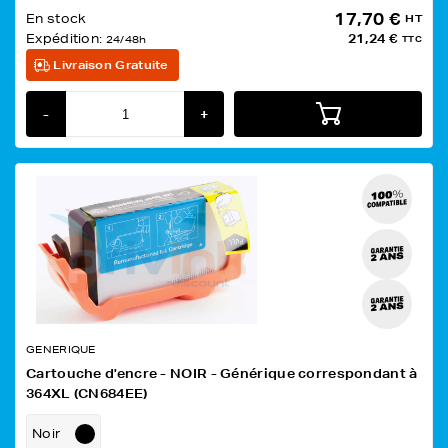
17,70 €
En stock
HT
Expédition:
21,24 €
24/48h
TTC
Livraison Gratuite
-
+
GENERIQUE
Cartouche d'encre - NOIR - Générique correspondant à
364XL (CN684EE)
Noir