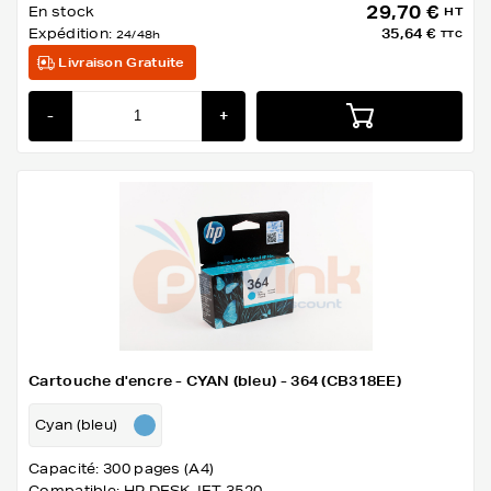
29,70 €
En stock
HT
Expédition:
35,64 €
24/48h
TTC
Livraison Gratuite
-
+
Cartouche d'encre - CYAN (bleu) - 364 (CB318EE)
Cyan (bleu)
Capacité: 300 pages (A4)
Compatible: HP DESKJET 3520