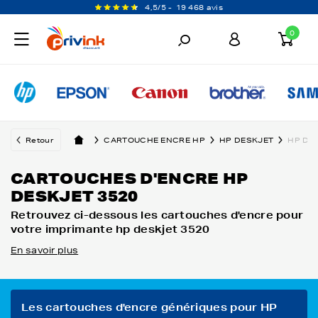
4,5/5 -
19 468 avis
0
Retour
CARTOUCHE ENCRE HP
HP DESKJET
HP DE
CARTOUCHES D'ENCRE HP
DESKJET 3520
Retrouvez ci-dessous les cartouches d'encre pour
votre imprimante hp deskjet 3520
En savoir plus
Les cartouches d'encre génériques pour HP