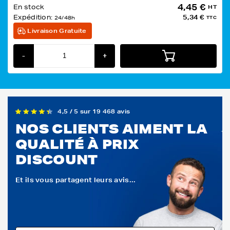
4,45 €
En stock
HT
Expédition:
5,34 €
24/48h
TTC
Livraison Gratuite
-
+
4,5 / 5 sur 19 468 avis
NOS CLIENTS AIMENT LA
QUALITÉ À PRIX
DISCOUNT
Et ils vous partagent leurs avis...