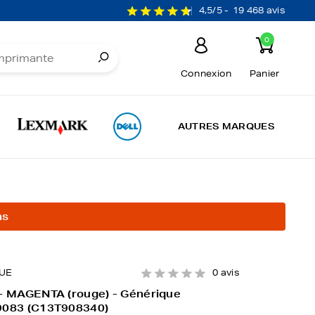
4,5/5 -
19 468 avis
0
Connexion
Panier
AUTRES MARQUES
ns
UE
0 avis
 - MAGENTA (rouge) - Générique
9083 (C13T908340)