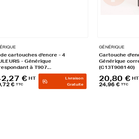
ÉRIQUE
GÉNÉRIQUE
 de cartouches d'encre - 4
Cartouche d'enc
LEURS - Générique
Générique corr
respondant à T907...
(C13T908140)
2,27 €
20,80 €
HT
HT
Livraison
,72 €
24,96 €
TTC
Gratuite
TTC