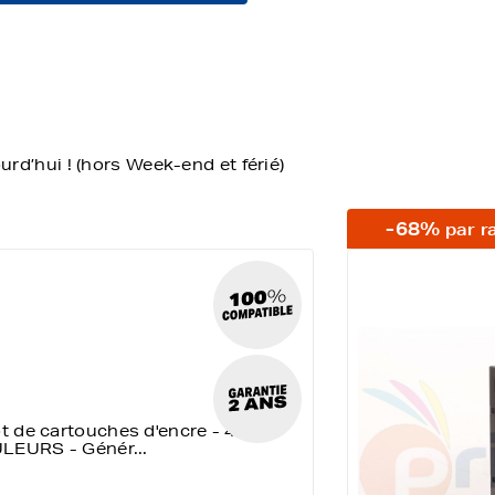
d’hui ! (hors Week-end et férié)
-68%
par r