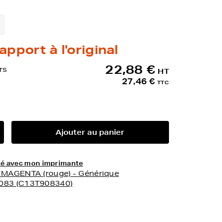
apport à l'original
22,88 €
rs
HT
27,46 €
TTC
Ajouter au panier
lité avec mon imprimante
- MAGENTA (rouge) - Générique
9083 (C13T908340)