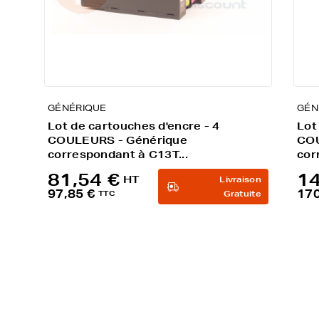
GÉNÉRIQUE
GÉN
Lot de cartouches d'encre - 4
Lot
COULEURS - Générique
COU
correspondant à C13T...
cor
81,54 €
14
HT
Livraison
97,85 €
170
TTC
Gratuite