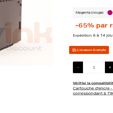
Magenta (rouge)
-65%
par r
6 à 14 jou
Expédition:
Livraison Gratuite
-
+
Vérifier la compatibi
Cartouche d'encre 
correspondant à T