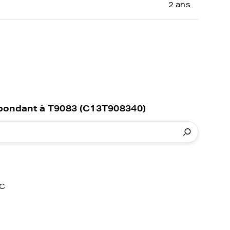
2 ans
spondant à T9083 (C13T908340)
C