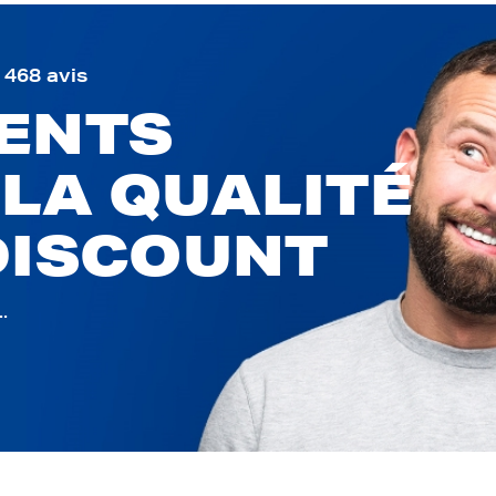
9 468 avis
IENTS
 LA QUALITÉ
DISCOUNT
.