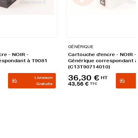
GÉNÉRIQUE
re - NOIR -
Cartouche d'encre - NOIR -
espondant à T9081
Générique correspondant 
(C13T90714010)
36,30 €
HT
Livraison
43,56 €
Gratuite
TTC