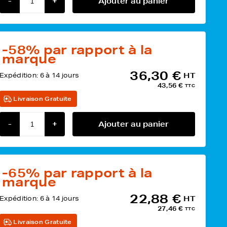
-
+
Ajouter au panier
-58%
par rapport à la
marque
36,30 €
Expédition:
6 à 14 jours
HT
43,56 €
TTC
Livraison Gratuite
-
+
Ajouter au panier
-65%
par rapport à la
marque
22,88 €
Expédition:
6 à 14 jours
HT
27,46 €
TTC
Livraison Gratuite