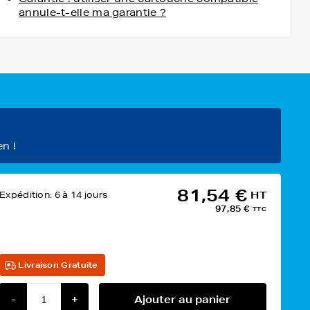
annule-t-elle ma garantie ?
en !
81,54 €
Expédition:
6 à 14 jours
HT
97,85 €
TTC
Livraison Gratuite
-
+
Ajouter au panier