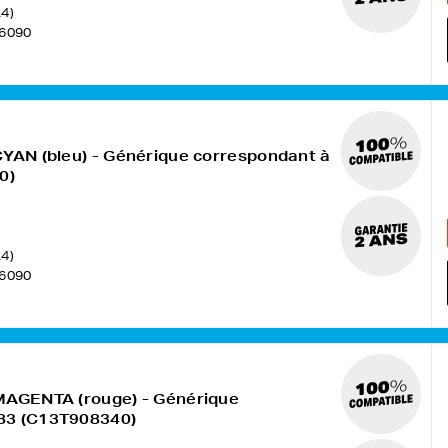
4)
6090
CYAN (bleu) - Générique correspondant à
0)
4)
6090
 MAGENTA (rouge) - Générique
83 (C13T908340)