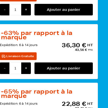
-
+
Ajouter au panier
-63%
par rapport à la
marque
36,30 €
Expédition:
6 à 14 jours
HT
43,56 €
TTC
Livraison Gratuite
-
+
Ajouter au panier
-65%
par rapport à la
marque
22,88 €
Expédition:
6 à 14 jours
HT