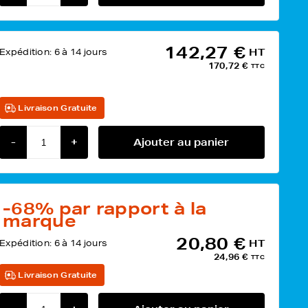
142,27 €
Expédition:
6 à 14 jours
HT
170,72 €
TTC
Livraison Gratuite
-
+
Ajouter au panier
-68%
par rapport à la
marque
20,80 €
Expédition:
6 à 14 jours
HT
24,96 €
TTC
Livraison Gratuite