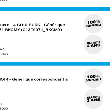
encre - 4 COULEURS - Générique
071 BKCMY (C13T9071_BKCMY)
(A4)
6090
NOIR - Générique correspondant à
4)
6090