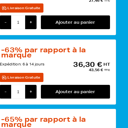
27,46 €
TTC
Livraison Gratuite
-
+
Ajouter au panier
-63%
par rapport à la
marque
36,30 €
Expédition:
6 à 14 jours
HT
43,56 €
TTC
Livraison Gratuite
-
+
Ajouter au panier
-65%
par rapport à la
marque