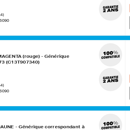
4)
6090
 MAGENTA (rouge) - Générique
73 (C13T907340)
4)
6090
JAUNE - Générique correspondant à