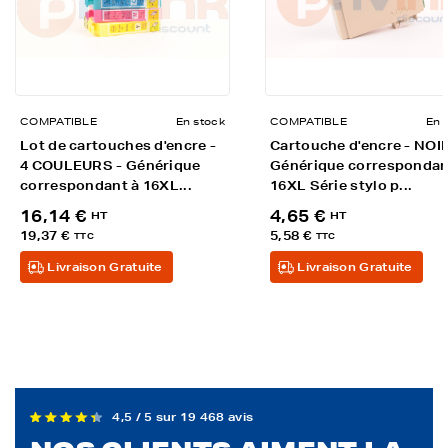
COMPATIBLE
En stock
COMPATIBLE
En 
Lot de cartouches d'encre -
Cartouche d'encre - NOIR
4 COULEURS - Générique
Générique correspondan
correspondant à 16XL...
16XL Série stylo p...
16,14 €
4,65 €
HT
HT
19,37 €
5,58 €
TTC
TTC
Livraison Gratuite
Livraison Gratuite
4,5 / 5 sur 19 468 avis