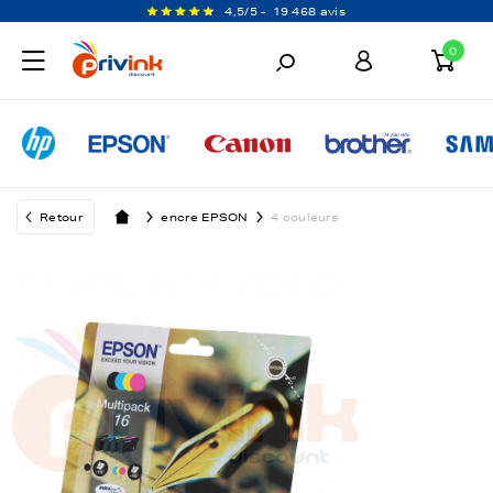
4,5/5 -
19 468 avis
0
Retour
encre EPSON
4 couleurs