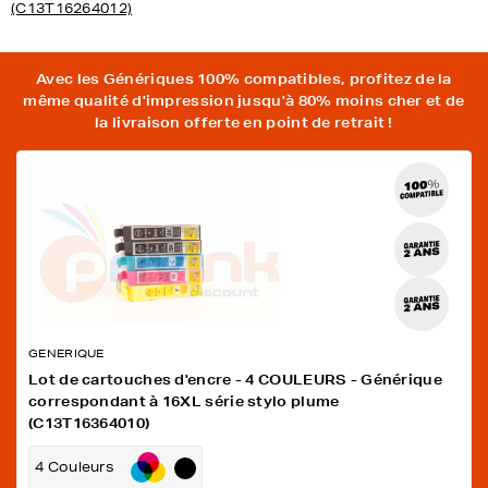
(C13T16264012)
Avec les Génériques 100% compatibles, profitez de la
même qualité d'impression jusqu'à 80% moins cher et de
la livraison offerte en point de retrait !
GENERIQUE
Lot de cartouches d'encre - 4 COULEURS - Générique
correspondant à 16XL série stylo plume
(C13T16364010)
4 Couleurs