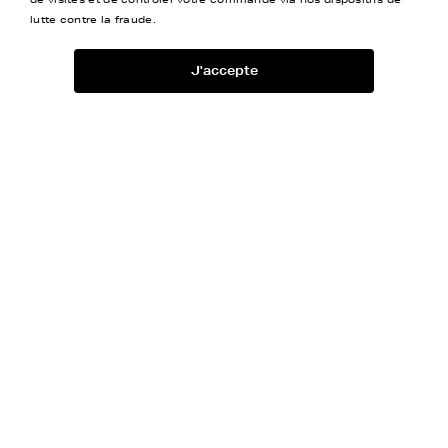
pourra répondre à vos questions et vous accompagner
lutte contre la fraude.
pour toute question concernant votre epson wf 2750
dwf ou plus généralement sur les cartouches d'encre
disponibles sur le site Privink.
J'accepte