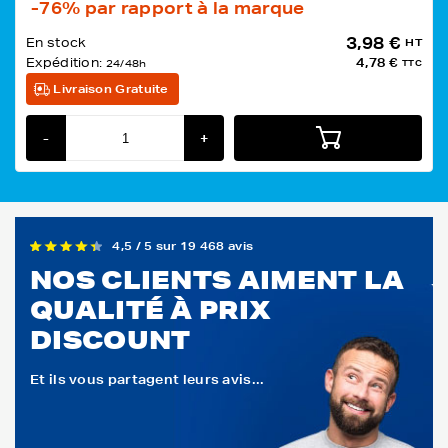
-76%
par rapport à la marque
3,98 €
En stock
HT
Expédition:
4,78 €
24/48h
TTC
Livraison Gratuite
-
+
4,5 / 5 sur 19 468 avis
NOS CLIENTS AIMENT LA
QUALITÉ À PRIX
DISCOUNT
Et ils vous partagent leurs avis...