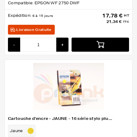
Compatible: EPSON WF 2750 DWF
17,78 €
Expédition:
HT
6 à 15 jours
21,34 €
TTC
Livraison Gratuite
-
+
Cartouche d'encre - JAUNE - 16 série stylo plu...
Jaune