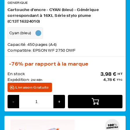
GENERIQUE
Cartouche d'encre - CYAN (bleu) - Générique
correspondant à 16XL Série stylo plume
(C13T16324010)
Cyan (bleu)
Capacité: 450 pages (A4)
Compatible: EPSON WF 2750 DWF
-76%
par rapport à la marque
3,98 €
En stock
HT
Expédition:
4,78 €
24/48h
TTC
Livraison Gratuite
-
+