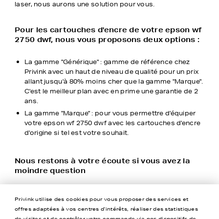
laser, nous aurons une solution pour vous.
Pour les cartouches d'encre de votre epson wf
2750 dwf, nous vous proposons deux options :
La gamme "Générique" : gamme de référence chez
Privink avec un haut de niveau de qualité pour un prix
allant jusqu'à 80% moins cher que la gamme "Marque".
C'est le meilleur plan avec en prime une garantie de 2
ans.
La gamme "Marque" : pour vous permettre d'équiper
votre epson wf 2750 dwf avec les cartouches d'encre
d'origine si tel est votre souhait.
Nous restons à votre écoute si vous avez la
moindre question
Chez Privink, nous ne faisons pas l'économie du service
Privink utilise des cookies pour vous proposer des services et
client. Ce dernier est joignable quand vous le souhaitez
offres adaptées à vos centres d'intérêts, réaliser des statistiques
via votre espace client directement en ligne. Un conseiller
de visites et de contrôler votre commande via nos dispositifs de