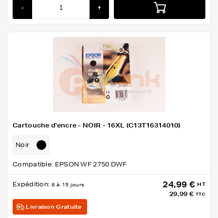
-
+
Cartouche d'encre - NOIR - 16XL (C13T16314010)
Noir
Compatible: EPSON WF 2750 DWF
24,99 €
Expédition:
HT
6 à 15 jours
29,99 €
TTC
Livraison Gratuite